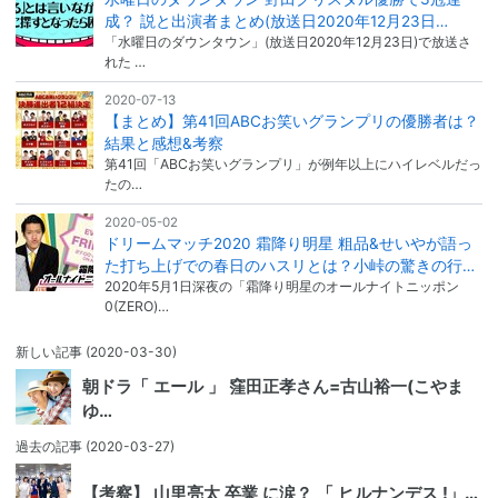
成？ 説と出演者まとめ(放送日2020年12月23日…
「水曜日のダウンタウン」(放送日2020年12月23日)で放送さ
れた …
2020-07-13
【まとめ】第41回ABCお笑いグランプリの優勝者は？
結果と感想&考察
第41回「ABCお笑いグランプリ」が例年以上にハイレベルだっ
たの…
2020-05-02
ドリームマッチ2020 霜降り明星 粗品&せいやが語っ
た打ち上げでの春日のハスリとは？小峠の驚きの行…
2020年5月1日深夜の「霜降り明星のオールナイトニッポン
0(ZERO)…
新しい記事
(2020-03-30)
朝ドラ「 エール 」 窪田正孝さん=古山裕一(こやま
ゆ…
過去の記事
(2020-03-27)
【考察】 山里亮太 卒業 に涙？ 「 ヒルナンデス !」…