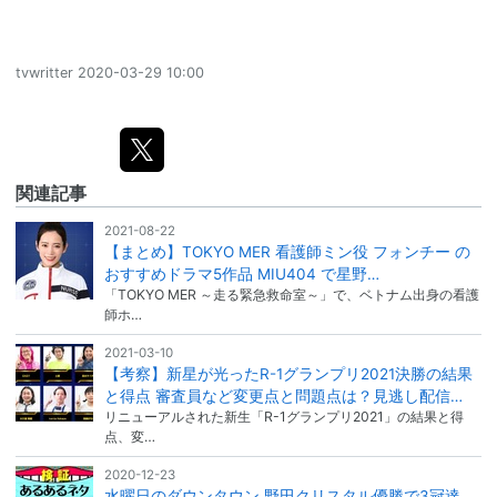
tvwritter
2020-03-29 10:00
関連記事
2021-08-22
【まとめ】TOKYO MER 看護師ミン役 フォンチー の
おすすめドラマ5作品 MIU404 で星野…
「TOKYO MER ～走る緊急救命室～」で、ベトナム出身の看護
師ホ…
2021-03-10
【考察】新星が光ったR-1グランプリ2021決勝の結果
と得点 審査員など変更点と問題点は？見逃し配信…
リニューアルされた新生「R-1グランプリ2021」の結果と得
点、変…
2020-12-23
水曜日のダウンタウン 野田クリスタル優勝で3冠達