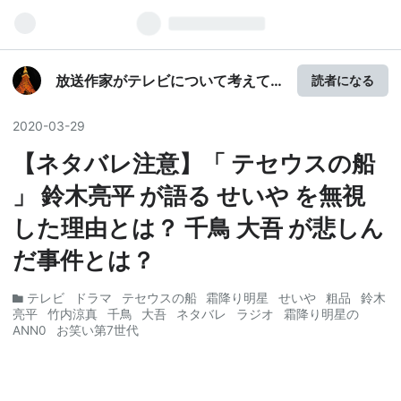
放送作家がテレビについて考えて
読者になる
みる。
2020
-
03
-
29
【ネタバレ注意】「 テセウスの船
」 鈴木亮平 が語る せいや を無視
した理由とは？ 千鳥 大吾 が悲しん
だ事件とは？
テレビ
ドラマ
テセウスの船
霜降り明星
せいや
粗品
鈴木
亮平
竹内涼真
千鳥
大吾
ネタバレ
ラジオ
霜降り明星の
ANN0
お笑い第7世代